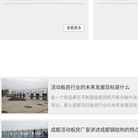
...
...
查看更多
活动板房行业的未来发展目标是什么
是一个商品都在不断面临瓶颈和不断突破中进
淘汰。那么成都活动板房行业的未来发展目标是什么
成都活动板房厂家讲述成都钢结构的特