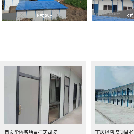
K式双坡
K
自贡华侨城项目-T式四坡
重庆凤凰城项目-